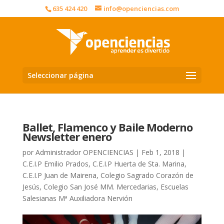
635 424 420
info@openciencias.com
Seleccionar página
Ballet, Flamenco y Baile Moderno
Newsletter enero
por
Administrador OPENCIENCIAS
|
Feb 1, 2018
|
C.E.I.P Emilio Prados
,
C.E.I.P Huerta de Sta. Marina
,
C.E.I.P Juan de Mairena
,
Colegio Sagrado Corazón de
Jesús
,
Colegio San José MM. Mercedarias
,
Escuelas
Salesianas Mª Auxiliadora Nervión