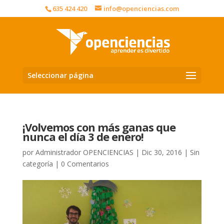
635 424 420
info@openciencias.com
Seleccionar página
¡Volvemos con más ganas que
nunca el día 3 de enero!
por
Administrador OPENCIENCIAS
|
Dic 30, 2016
|
Sin
categoría
|
0 Comentarios