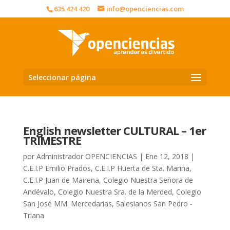
635 424 420
info@openciencias.com
Seleccionar página
English newsletter CULTURAL – 1er
TRIMESTRE
por
Administrador OPENCIENCIAS
|
Ene 12, 2018
|
C.E.I.P Emilio Prados
,
C.E.I.P Huerta de Sta. Marina
,
C.E.I.P Juan de Mairena
,
Colegio Nuestra Señora de
Andévalo
,
Colegio Nuestra Sra. de la Merded
,
Colegio
San José MM. Mercedarias
,
Salesianos San Pedro -
Triana